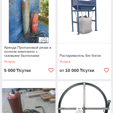
Аренда Пропановый резак в
полном комплекте с
газовыми баллонами
Растариватель биг-бэгов
Услуга
Услуга
5 000
10 000
₸/сутки
от
₸/сутки