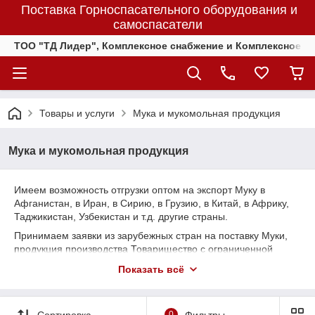
Поставка Горноспасательного оборудования и
самоспасатели
ТОО "ТД Лидер", Комплексное снабжение и Комплексное 
Товары и услуги
Мука и мукомольная продукция
Мука и мукомольная продукция
Имеем возможность отгрузки оптом на экспорт Муку в
Афганистан, в Иран, в Сирию, в Грузию, в Китай, в Африку,
Таджикистан, Узбекистан и т.д. другие страны.
Принимаем заявки из зарубежных стран на поставку Муки,
продукция производства Товарищество с ограниченной
ответственностью «Ново-Альджанский мелькомбинат»,
Показать всё
Республики Казахстан, Актюбинская область, г.Актобе, в
наличии и под заказ.
Сортировка
0
Фильтры