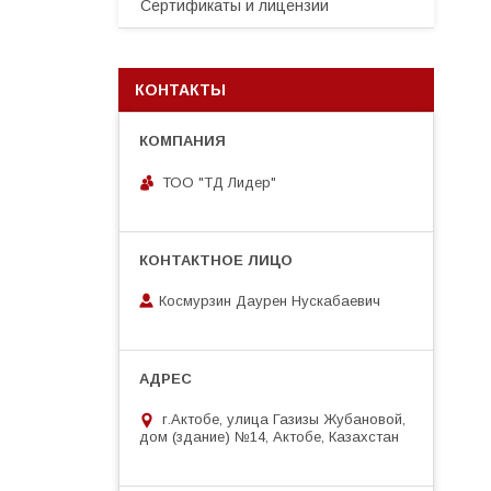
Сертификаты и лицензии
КОНТАКТЫ
ТОО "ТД Лидер"
Космурзин Даурен Нускабаевич
г.Актобе, улица Газизы Жубановой,
дом (здание) №14, Актобе, Казахстан