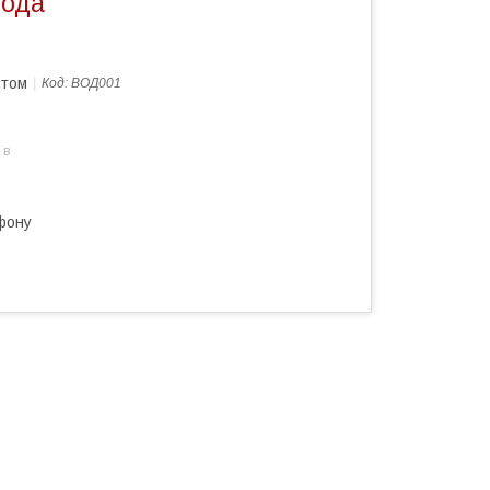
вода
птом
Код:
ВОД001
 в
фону