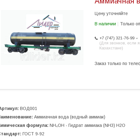
Аммиачная 
Цену уточняйте
В наличии
Только о
+7 (747) 321-76-99
(Для звонков, если я
Казахстане)
Заказ только по теле
Артикул:
ВОД001
Наименование:
Аммиачная вода (водный аммиак)
Химическая формула:
NH₄OH - Гидрат аммиака (NH3) H2O
Стандарт:
ГОСТ 9-92