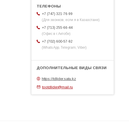
+7 (747) 321-76-99
(Для звонков, если я в Казахстане)
+7 (713) 255-66-44
(Офис в г.Актобе)
+7 (702) 600-57-92
(Whats App, Telegram, Viber)
https://tdlider.satu.kz
tootdlider@mail.ru