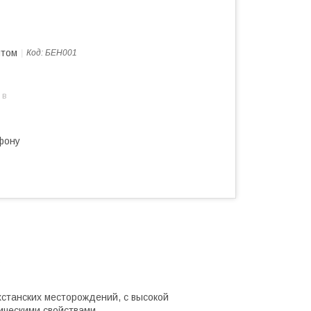
птом
Код:
БЕН001
 в
фону
к
хстанских месторождений, с высокой
ческими свойствами.