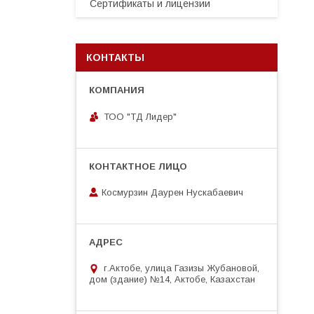
Сертификаты и лицензии
КОНТАКТЫ
ТОО "ТД Лидер"
Космурзин Даурен Нускабаевич
г.Актобе, улица Газизы Жубановой,
дом (здание) №14, Актобе, Казахстан