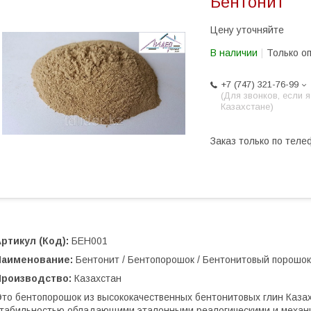
Бентонит
Цену уточняйте
В наличии
Только о
+7 (747) 321-76-99
(Для звонков, если я
Казахстане)
Заказ только по теле
ртикул (Код):
БЕН001
Наименование:
Бентонит / Бентопорошок / Бентонитовый порошо
Производство:
Казахстан
то бентопорошок из высококачественных бентонитовых глин Каза
табильностью обладающими эталонными реалогическими и механи