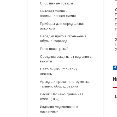
Спортивные товары
Бытовая химия и
П
промышленная химия
П
Приборы для определения
П
алкоголя
П
Насадки против скольжения
обуви в гололед
Г
Пояс шахтерский
Х
Средства защиты от падения с
высоты
Светильники (фонари)
шахтные
И
Аренда и прокат инструмента,
техники, оборудования
Песок, Песчано-гравийная
смесь (ПГС)
Изделия медицинского
назначения