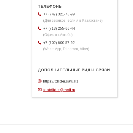
+7 (747) 321-76-99
(Для звонков, если я в Казахстане)
+7 (713) 255-66-44
(Офис в г.Актобе)
+7 (702) 600-57-92
(Whats App, Telegram, Viber)
https://tdlider.satu.kz
tootdlider@mail.ru