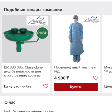
Подобные товары компании
BR 300 085: ClassicLine
Противочумный комплект
Мука
душ безопасности для
№1
"Мук
глаз с резервуаром из
4 900
₸
высококачественной стали
Цену уточняйте
Цен
Купить
О нас
Рейтинг не сформирован