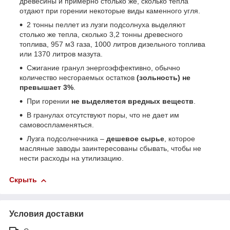
древесины и примерно столько же, сколько тепла
отдают при горении некоторые виды каменного угля.
2 тонны пеллет из лузги подсолнуха выделяют
столько же тепла, сколько 3,2 тонны древесного
топлива, 957 м3 газа, 1000 литров дизельного топлива
или 1370 литров мазута.
Сжигание гранул энергоэффективно, обычно
количество несгораемых остатков
(зольность) не
превышает 3%
.
При горении
не выделяется вредных веществ
.
В гранулах отсутствуют поры, что не дает им
самовоспламеняться.
Лузга подсолнечника –
дешевое сырье
, которое
масляные заводы заинтересованы сбывать, чтобы не
нести расходы на утилизацию.
Скрыть
Условия доставки