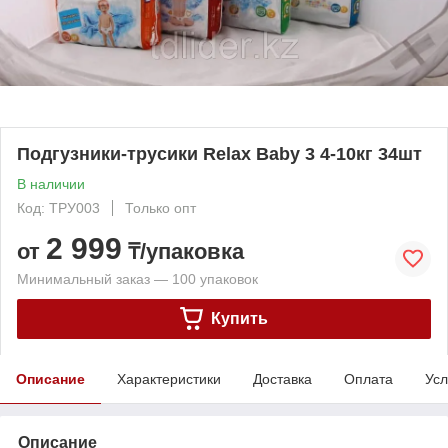
Подгузники-трусики Relax Baby 3 4-10кг 34шт
В наличии
Код: ТРУ003
Только опт
2 999
от
₸/упаковка
Минимальный заказ — 100 упаковок
Купить
Описание
Характеристики
Доставка
Оплата
Усл
Описание