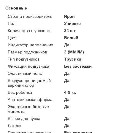
Основные
Страна производитель
Иран
Пол
Унисекс
Количество в упаковке
34 шт
Цвет
Белый
Индикатор наполнения
Да
Размер подгузников
3 (Midi/M)
Тип подгузников
Трусики
Фиксация подгузника
Без застежки
Эластичный пояс
Да
Воздухопроницаемый
Да
верхний слой
Вес ребенка
4-9 кг.
Анатомическая форма
Да
Эластичные боковые
Да
манжеты
Вырез для пупка
Да
Латекс
Да
Пропитка подгузников
Без пропитки