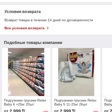
Условия возврата
Возврат товара в течение 14 дней по договоренности
Все условия возврата
Подобные товары компании
Подгузники-трусики Relax
Подгузники-трусики Relax
Подг
Baby 6 +25кг 20шт
Baby 5 11-25кг 26шт
Baby
2 999
2 999
от
₸/
от
₸/
от