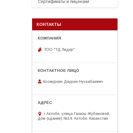
Сертификаты и лицензии
КОНТАКТЫ
ТОО "ТД Лидер"
Космурзин Даурен Нускабаевич
г.Актобе, улица Газизы Жубановой,
дом (здание) №14, Актобе, Казахстан