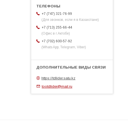
+7 (747) 321-76-99
(Для звонков, если я в Казахстане)
+7 (713) 255-66-44
(Офис в г.Актобе)
+7 (702) 600-57-92
(Whats App, Telegram, Viber)
https://tdlider.satu.kz
tootdlider@mail.ru