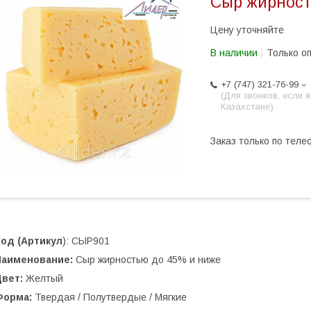
Сыр жирност
Цену уточняйте
В наличии
Только о
+7 (747) 321-76-99
(Для звонков, если я
Казахстане)
Заказ только по теле
Код (Артикул
): СЫР901
Наименование:
Сыр жирностью до 45% и ниже
Цвет:
Желтый
Форма:
Твердая / Полутвердые / Мягкие