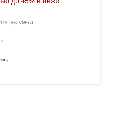
ью до 45% и ниже
птом
Код:
СЫР901
 в
фону