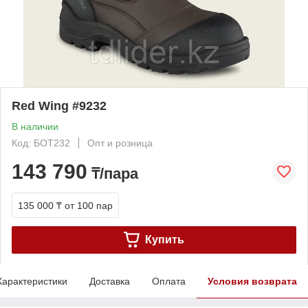
Red Wing #9232
В наличии
Код: БОТ232
Опт и розница
143 790
₸/пара
135 000 ₸
от 100 пар
Купить
Характеристики
Доставка
Оплата
Условия возврата