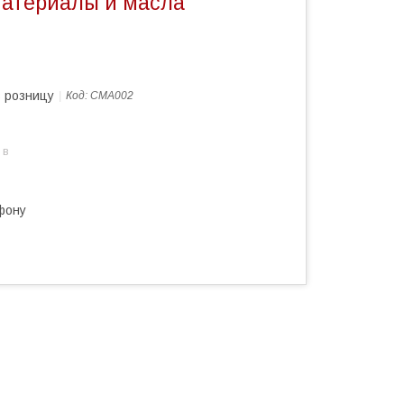
атериалы и масла
в розницу
Код:
СМА002
 в
фону