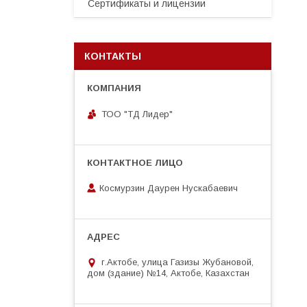
Сертификаты и лицензии
КОНТАКТЫ
ТОО "ТД Лидер"
Космурзин Даурен Нускабаевич
г.Актобе, улица Газизы Жубановой,
дом (здание) №14, Актобе, Казахстан