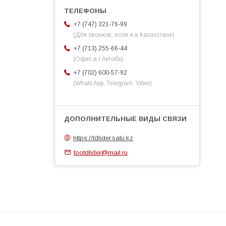
+7 (747) 321-76-99
(Для звонков, если я в Казахстане)
+7 (713) 255-66-44
(Офис в г.Актобе)
+7 (702) 600-57-92
(Whats App, Telegram, Viber)
https://tdlider.satu.kz
tootdlider@mail.ru