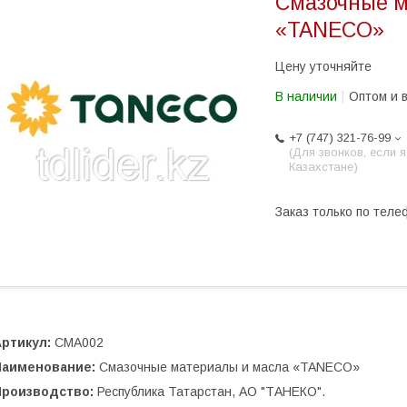
Смазочные м
«TANECO»
Цену уточняйте
В наличии
Оптом и 
+7 (747) 321-76-99
(Для звонков, если я
Казахстане)
Заказ только по теле
ртикул:
СМА002
Наименование:
Смазочные материалы и масла «TANECO»
Производство:
Республика Татарстан, АО "ТАНЕКО".