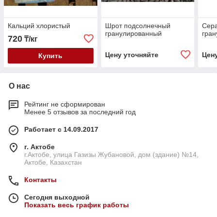
Кальций хлористый
Шрот подсолнечный
Сера
гранулированный
гран
720
₸/кг
Цену уточняйте
Цен
Купить
О нас
Рейтинг не сформирован
Менее 5 отзывов за последний год
Работает с 14.09.2017
г. Актобе
г.Актобе, улица Газизы Жубановой, дом (здание) №14,
Актобе, Казахстан
Контакты
Сегодня выходной
Показать весь график работы