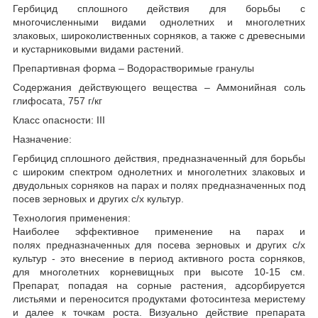
Гербицид сплошного действия для борьбы с
многочисленными видами однолетних и многолетних
злаковых, широколиственных сорняков, а также с древесными
и кустарниковыми видами растений.
Препартивная форма –
Водорастворимые гранулы
Содержания действующего вещества –
Аммонийная соль
глифосата, 757 г/кг
Класс опасности: III
Назначение:
Гербицид сплошного действия, предназначенный для борьбы
с широким спектром однолетних и многолетних злаковых и
двудольных сорняков на парах и полях предназначенных под
посев зерновых и других с/х культур.
Технология применения:
Наиболее эффективное применение на парах и
полях предназначенных для посева зерновых и других с/х
культур - это внесение в период активного роста сорняков,
для многолетних корневищных при высоте 10-15 см.
Препарат, попадая на сорные растения, адсорбируется
листьями и переносится продуктами фотосинтеза меристему
и далее к точкам роста. Визуально действие препарата