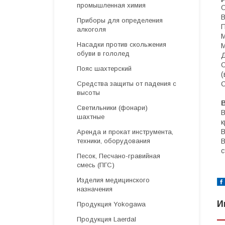
промышленная химия
О
В
Приборы для определения
П
алкоголя
М
Насадки против скольжения
М
обуви в гололед
Д
О
Пояс шахтерский
(
Средства защиты от падения с
С
высоты
Светильники (фонари)
B
шахтные
к
B
Аренда и прокат инструмента,
техники, оборудования
B
Песок, Песчано-гравийная
смесь (ПГС)
Изделия медицинского
назначения
И
Продукция Yokogawa
Продукция Laerdal