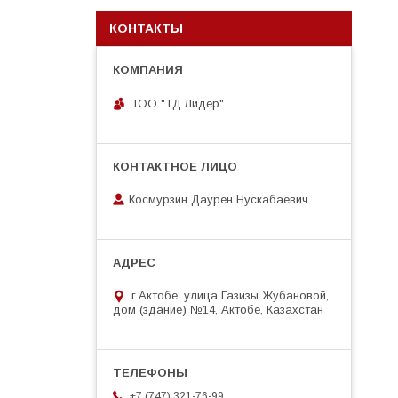
КОНТАКТЫ
ТОО "ТД Лидер"
Космурзин Даурен Нускабаевич
г.Актобе, улица Газизы Жубановой,
дом (здание) №14, Актобе, Казахстан
+7 (747) 321-76-99