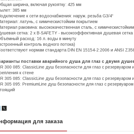
бщая ширина, включая рукоятку: 425 мм
ылет: 385 мм
одключение к сети водоснабжения: наруж. резьба G3/4“
атериал: латунь, с химическистойким покрытием
атериал раковина: высококачественная сталь, с химическистойки
ушевая сетка: 2 x B-SAFETY - высокоэффективная душевая сетка
бъёмный расход: 16 л. воды в минуту
встроенный контроль водного потока)
оответствуют нормам стандарта DIN EN 15154-2:2006 и ANSI Z35
Варианты поставки аварийного душа для глаз с двумя душе
R 300 085: ClassicLine душ безопасности для глаз с резервуаром 
репления к стене
R 305 085: ClassicLine душ безопасности для глаз с резервуаром
R 305 095: PremiumLine душ безопасности для глаз с резервуаром
стоящий
нформация для заказа