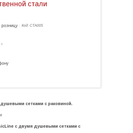
твенной стали
в розницу
Код:
СТА005
 в
фону
 душевыми сетками с раковиной.
и
sicLine с двумя душевыми сетками с