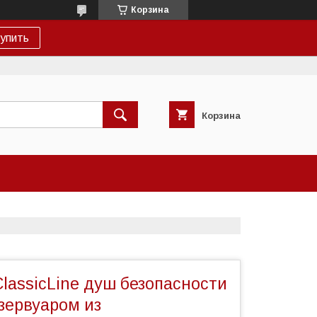
Корзина
упить
Корзина
ClassicLine душ безопасности
езервуаром из