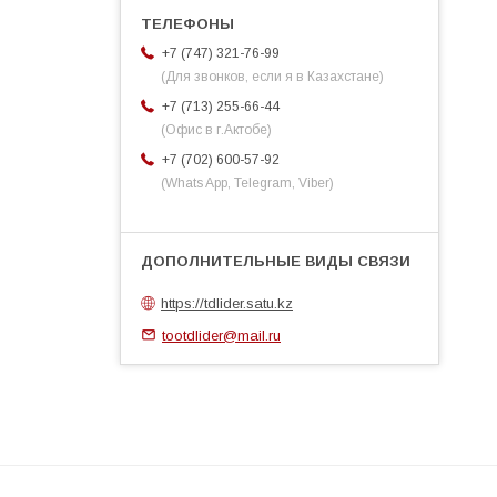
+7 (747) 321-76-99
(Для звонков, если я в Казахстане)
+7 (713) 255-66-44
(Офис в г.Актобе)
+7 (702) 600-57-92
(Whats App, Telegram, Viber)
https://tdlider.satu.kz
tootdlider@mail.ru