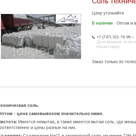
Соль технич
Цену уточняйте
В наличии
Оптом и 
+7 (747) 321-76-99
(Для звонков, если я
Казахстане)
Заказ только по теле
Техническая соль.
Оптом - цена самовывозом значительно ниже.
Чистота:
Имеется немытая
,
а также имеется мытая соль, где мень
оответственно и цены разные на них.
Содержит:
Содержание NaCl в технической соли, не менее 72% N