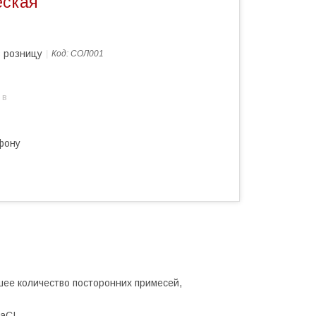
еская
в розницу
Код:
СОЛ001
 в
фону
шее количество посторонних примесей,
aCI