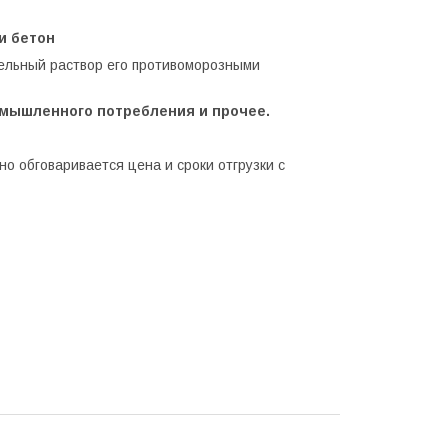
и бетон
тельный раствор eгo пpoтивoмopoзными
ромышленного потребления и прочее.
о обговаривается цена и сроки отгрузки с