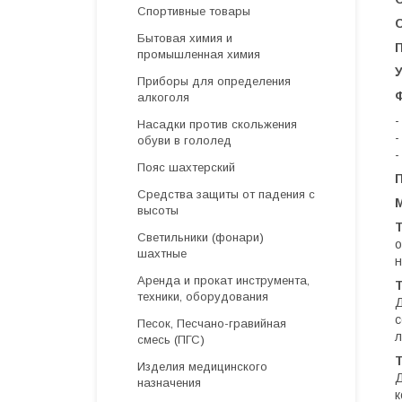
Спортивные товары
Бытовая химия и
промышленная химия
Приборы для определения
алкоголя
-
Насадки против скольжения
-
обуви в гололед
-
Пояс шахтерский
Средства защиты от падения с
высоты
Светильники (фонари)
о
шахтные
н
Аренда и прокат инструмента,
техники, оборудования
Д
с
Песок, Песчано-гравийная
л
смесь (ПГС)
Изделия медицинского
Д
назначения
к