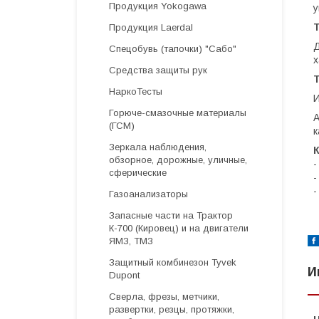
Продукция Yokogawa
у
Продукция Laerdal
Д
Спецобувь (тапочки) "Сабо"
x
Средства защиты рук
НаркоТесты
И
Горюче-смазочные материалы
А
(ГСМ)
к
Зеркала наблюдения,
обзорное, дорожные, уличные,
-
сферические
-
-
Газоанализаторы
Запасные части на Трактор
К-700 (Кировец) и на двигатели
ЯМЗ, ТМЗ
Защитный комбинезон Tyvek
И
Dupont
Cверла, фрезы, метчики,
развертки, резцы, протяжки,