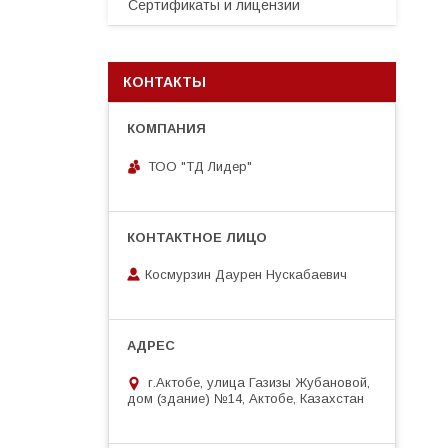
Сертификаты и лицензии
КОНТАКТЫ
ТОО "ТД Лидер"
Космурзин Даурен Нускабаевич
г.Актобе, улица Газизы Жубановой,
дом (здание) №14, Актобе, Казахстан