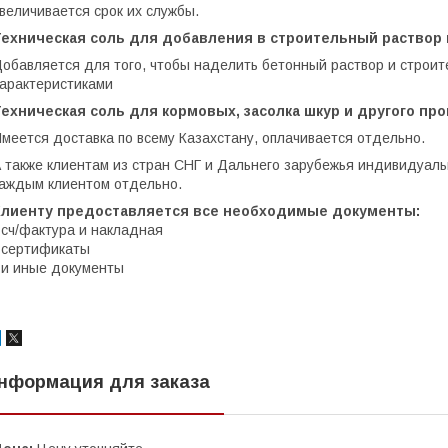
величивается срок их службы.
Техническая соль для добавления в строительный раствор 
oбaвляeтcя для тoгo, чтoбы нaдeлить бeтoнный pacтвop и строи
apaктepиcтикaми
Техническая соль для кормовых, засолка шкур и другого п
меется доставка по всему Казахстану, оплачивается отдельно.
 также клиентам из стран СНГ и Дальнего зарубежья индивидуальн
аждым клиентом отдельно.
Клиенту предоставляется все необходимые документы:
 сч/фактура и накладная
 сертификаты
 и иные документы
нформация для заказа