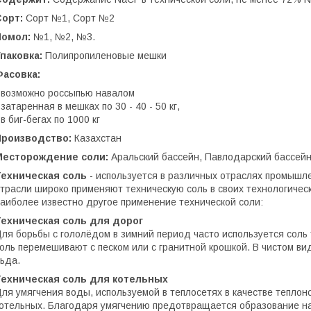
Сорт:
Сорт №1, Сорт №2
Помол:
№1, №2, №3.
Упаковка:
Полипропиленовые мешки
Фасовка:
 возможно россыпью навалом
 затаренная в мешках по 30 - 40 - 50 кг,
 в биг-бегах по 1000 кг
Производство:
Казахстан
Месторождение соли:
Аральский бассейн, Павлодарский бассейн
Техническая соль
- используется в различных отраслях промыш
трасли широко применяют техническую соль в своих технологичес
аиболее известно другое применение технической соли:
Техническая соль для дорог
ля борьбы с гололёдом в зимний период часто используется соль т
оль перемешивают с песком или с гранитной крошкой. В чистом ви
ьда.
Техническая соль для котельных
ля умягчения воды, используемой в теплосетях в качестве теплон
отельных. Благодаря умягчению предотвращается образование нак