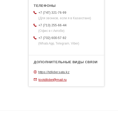
+7 (747) 321-76-99
(Для звонков, если я в Казахстане)
+7 (713) 255-66-44
(Офис в г.Актобе)
+7 (702) 600-57-92
(Whats App, Telegram, Viber)
https://tdlider.satu.kz
tootdlider@mail.ru