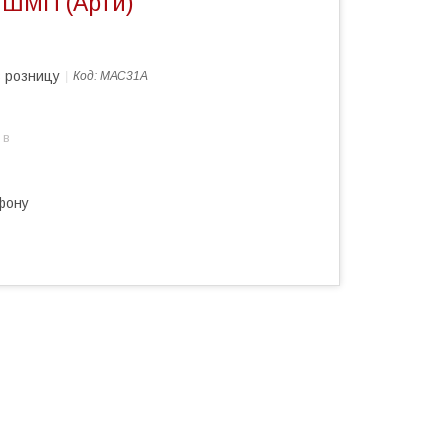
 ШМП (Арти)
в розницу
Код:
МАС31А
 в
фону