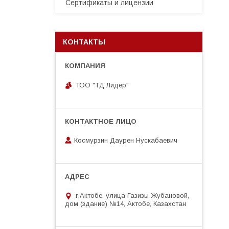
Сертификаты и лицензии
КОНТАКТЫ
ТОО "ТД Лидер"
Космурзин Даурен Нускабаевич
г.Актобе, улица Газизы Жубановой,
дом (здание) №14, Актобе, Казахстан