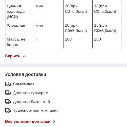
Цианид
мин.
20(при
18(при
водорода
С0=5,0мг/л)
С0=5,0мг/л)
(HCN)
Хлорциан
мин
20(при
18(при
С0=5,0мг/л)
С0=5,0мг/л)
Масса, не
г.
260
290
более
Скрыть
Условия доставки
Самовывоз
Доставка курьером
Доставка Казпочтой
Транспортная компания
Все условия доставки