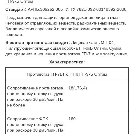
ГП-9кБ Оптим
Стандарт:
АРПБ.305262.006ТУ, ТУ 7821-092-00149392-2008
Предназначен для защиты органов дыхания, лица и глаз
человека от отравляющих веществ, радиоактивных веществ,
биологических аэрозолей и аварийно химически опасных
веществ.
В состав противогаза входит:
Лицевая часть МП-04,
Фильтрующе-поглощающая коробка ГП-9кБ Оптим, Сумка
для хранения и ношения противогаза ГП-7 и комплектующие.
Характеристики:
Противогаз ГП-7БТ с ФПК ГП-9кБ Оптим
Сопротивление противогаза
18(176,4)
постоянному потоку воздуха
при расходе 30 дм3/мин, Па,
не более
Сопротивление ФПК
160
постоянному потоку воздуха
при расходе 30 дм3/мин, Па,