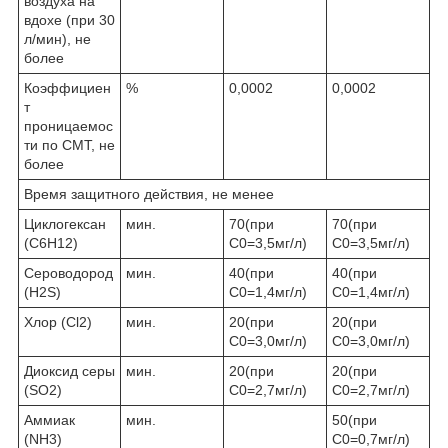
воздуха на
вдохе (при 30
л/мин), не
более
Коэффициен
%
0,0002
0,0002
т
проницаемос
ти по СМТ, не
более
Время защитного действия, не менее
Циклогексан
мин.
70(при
70(при
(C6H12)
С0=3,5мг/л)
С0=3,5мг/л)
Сероводород
мин.
40(при
40(при
(H2S)
С0=1,4мг/л)
С0=1,4мг/л)
Хлор (Cl2)
мин.
20(при
20(при
С0=3,0мг/л)
С0=3,0мг/л)
Диоксид серы
мин.
20(при
20(при
(SO2)
С0=2,7мг/л)
С0=2,7мг/л)
Аммиак
мин.
50(при
(NH3)
С0=0,7мг/л)