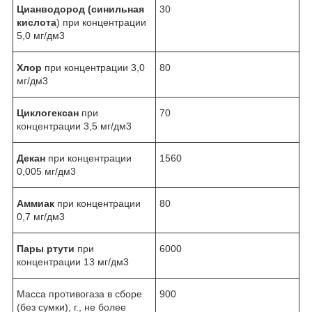
Цианводород (синильная
30
кислота
) при концентрации
5,0 мг/дм3
Хлор
при концентрации 3,0
80
мг/дм3
Циклогексан
при
70
концентрации 3,5 мг/дм3
Декан
при концентрации
1560
0,005 мг/дм3
Аммиак
при концентрации
80
0,7 мг/дм3
Пары ртути
при
6000
концентрации 13 мг/дм3
Масса противогаза в сборе
900
(без сумки), г., не более