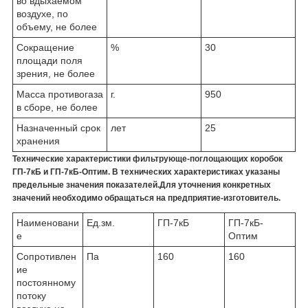
во вдыхаемом
воздухе, по
объему, не более
Сокращение
%
30
площади поля
зрения, не более
Масса противогаза
г.
950
в сборе, не более
Назначенный срок
лет
25
хранения
Технические характеристики фильтрующе-поглощающих коробок
ГП-7кБ и ГП-7кБ-Оптим. В технических характеристиках указаны
предельные значения показателей.Для уточнения конкретных
значений необходимо обращаться на предприятие-изготовитель.
Наименовани
Ед.зм.
ГП-7кБ
ГП-7кБ-
е
Оптим
Сопротивлен
Па
160
160
ие
постоянному
потоку