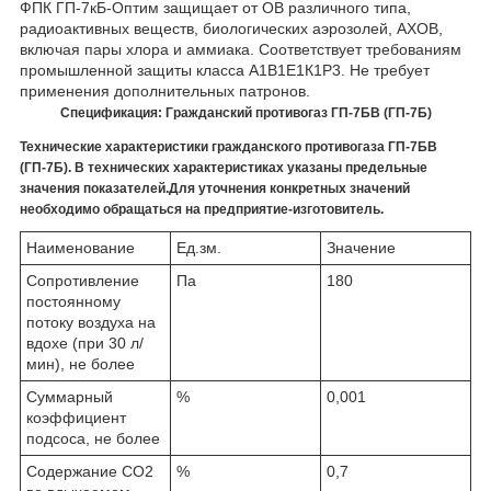
ФПК ГП-7кБ-Оптим защищает от ОВ различного типа,
радиоактивных веществ, биологических аэрозолей, АХОВ,
включая пары хлора и аммиака. Соответствует требованиям
промышленной защиты класса А1В1Е1К1Р3. Не требует
применения дополнительных патронов.
Спецификация: Гражданский противогаз ГП-7БВ (ГП-7Б)
Технические характеристики гражданского противогаза ГП-7БВ
(ГП-7Б). В технических характеристиках указаны предельные
значения показателей.Для уточнения конкретных значений
необходимо обращаться на предприятие-изготовитель.
Наименование
Ед.зм.
Значение
Сопротивление
Па
180
постоянному
потоку воздуха на
вдохе (при 30 л/
мин), не более
Суммарный
%
0,001
коэффициент
подсоса, не более
Содержание СО2
%
0,7