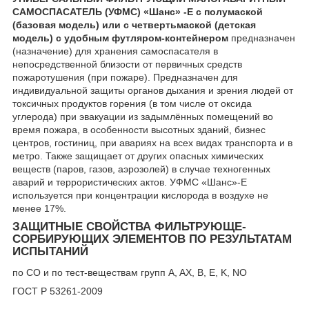
САМОСПАСАТЕЛЬ (УФМС) «Шанс» -Е с полумаской
(базовая модель) или с четвертьмаской (детская
модель) с удобным футляром-контейнером
предназначен
(назначение) для хранения самоспасателя в
непосредственной близости от первичных средств
пожаротушения (при пожаре). Предназначен для
индивидуальной защиты органов дыхания и зрения людей от
токсичных продуктов горения (в том числе от оксида
углерода) при эвакуации из задымлённых помещений во
время пожара, в особенности высотных зданий, бизнес
центров, гостиниц, при авариях на всех видах транспорта и в
метро. Также защищает от других опасных химических
веществ (паров, газов, аэрозолей) в случае техногенных
аварий и террористических актов. УФМС «Шанс»-Е
используется при концентрации кислорода в воздухе не
менее 17%.
ЗАЩИТНЫЕ СВОЙСТВА ФИЛЬТРУЮЩЕ-
СОРБИРУЮЩИХ ЭЛЕМЕНТОВ ПО РЕЗУЛЬТАТАМ
ИСПЫТАНИЙ
по CO и по тест-веществам групп A, AX, B, E, K, NO
ГОСТ Р 53261-2009