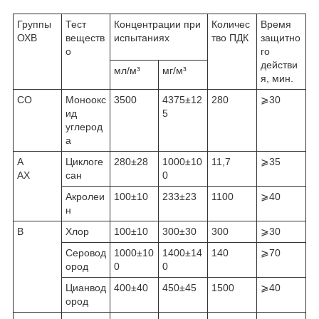
Группы
Тест
Концентрации при
Количес
Время
ОХВ
веществ
испытаниях
тво ПДК
защитно
о
го
действи
мл/м³
мг/м³
я, мин.
CO
Моноокс
3500
4375±12
280
⩾30
ид
5
углерод
а
A
Циклоге
280±28
1000±10
11,7
⩾35
AX
сан
0
Акролеи
100±10
233±23
1100
⩾40
н
B
Хлор
100±10
300±30
300
⩾30
Серовод
1000±10
1400±14
140
⩾70
ород
0
0
Цианвод
400±40
450±45
1500
⩾40
ород