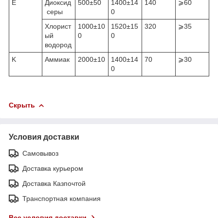
E
Диоксид
500±50
1400±14
140
⩾60
серы
0
Хлорист
1000±10
1520±15
320
⩾35
ый
0
0
водород
K
Аммиак
2000±10
1400±14
70
⩾30
0
Скрыть
Условия доставки
Самовывоз
Доставка курьером
Доставка Казпочтой
Транспортная компания
Все условия доставки