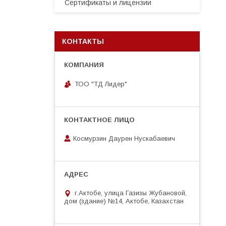
Сертификаты и лицензии
КОНТАКТЫ
ТОО "ТД Лидер"
Космурзин Даурен Нускабаевич
г.Актобе, улица Газизы Жубановой,
дом (здание) №14, Актобе, Казахстан