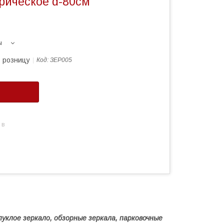
рическое d-80см
ы
в розницу
Код:
ЗЕР005
 в
пуклое зеркало, обзорные зеркала, парковочные