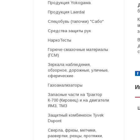
Продукция Yokogawa
б
Продукция Laerdal
К
Спецобувь (тапочки) "Сабо"
м
Средства защиты рук
э
В
НаркоТесты
д
Горюче-смазочные материалы
с
(ГСМ)
Зеркала наблюдения,
обзорное, дорожные, уличные,
сферические
Газоанализаторы
И
Запасные части на Трактор
К-700 (Кировец) и на двигатели
ЯМЗ, ТМЗ
Защитный комбинезон Tyvek
Dupont
Cверла, фрезы, метчики,
развертки, резцы, протяжки,