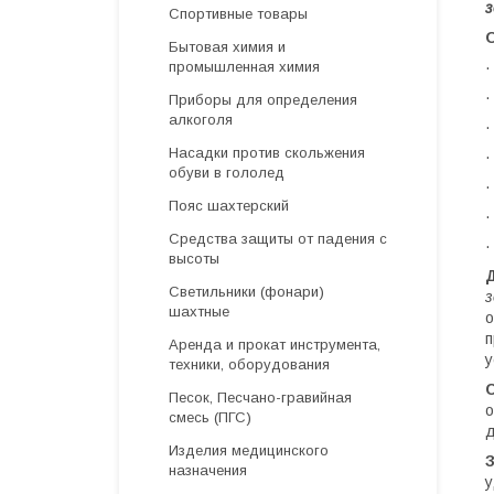
з
Спортивные товары
Бытовая химия и
промышленная химия
·
Приборы для определения
алкоголя
·
Насадки против скольжения
обуви в гололед
Пояс шахтерский
Средства защиты от падения с
высоты
Светильники (фонари)
з
шахтные
о
п
Аренда и прокат инструмента,
у
техники, оборудования
Песок, Песчано-гравийная
о
смесь (ПГС)
д
Изделия медицинского
назначения
у