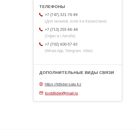
+7 (747) 321-76-99
(Для звонков, если я в Казахстане)
+7 (713) 255-66-44
(Офис в г.Актобе)
+7 (702) 600-57-92
(Whats App, Telegram, Viber)
https://tdlider.satu.kz
tootdlider@mail.ru