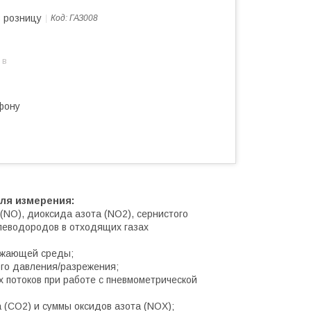
в розницу
Код:
ГАЗ008
 в
фону
ля измерения:
 (NO), диоксида азота (NO2), сернистого
глеводородов в отходящих газах
ружающей среды;
ого давления/разрежения;
 потоков при работе с пневмометрической
(СО2) и суммы оксидов азота (NOX);