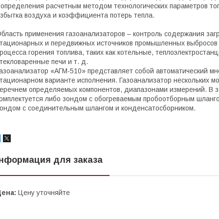
 определения расчетным методом технологических параметров т
збытка воздуха и коэффициента потерь тепла.
бласть применения газоанализаторов – контроль содержания заг
тационарных и передвижных источников промышленных выбросов в
роцесса горения топлива, таких как котельные, теплоэлектростан
текловаренные печи и т. д.
азоанализатор «АГМ-510» представляет собой автоматический м
тационарном варианте исполнения. Газоанализатор нескольких м
еречнем определяемых компонентов, диапазонами измерений. В 
омплектуется либо зондом с обогреваемым пробоотборным шланго
ондом с соединительным шлангом и конденсатосборником.
нформация для заказа
Цена:
Цену уточняйте