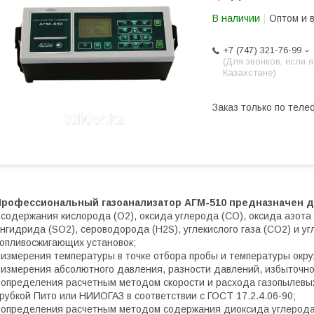
В наличии
Оптом и 
+7 (747) 321-76-99
(Для звонков, если я
Казахстане)
Заказ только по теле
Профессиональный газоанализатор АГМ-510 предназначен д
 содержания кислорода (О2), оксида углерода (СО), оксида азота
нгидрида (SO2), сероводорода (Н2S), углекислого газа (CO2) и у
опливосжигающих установок;
 измерения температуры в точке отбора пробы и температуры ок
 измерения абсолютного давления, разности давлений, избыточн
 определения расчетным методом скорости и расхода газопылевых
рубкой Пито или НИИОГАЗ в соответствии с ГОСТ 17.2.4.06-90;
 определения расчетным методом содержания диоксида углерода 