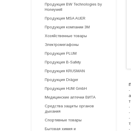
Продукция BW Technologies by
Honeywell
Продукция MSA AUER
Продукция компании 3М
Хозяйственные товары
Электромегафоны
Продукция PLUM
Продукция B-Safety
Продукция KRUSMAN
Продукция Dräger
Продукция HUM GmbH
-
а
Медицинские аптечки ВИТА
т
Средства защиты органов
-
дыхания
-
-
Спортивные товары
т
Бытовая химия и
-