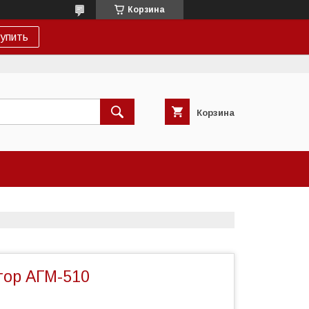
Корзина
упить
Корзина
тор АГМ-510