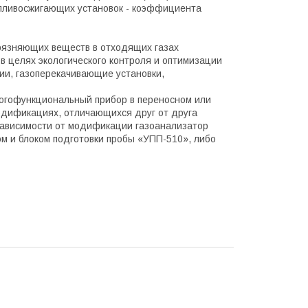
опливосжигающих установок - коэффициента
рязняющих веществ в отходящих газах
 целях экологического контроля и оптимизации
ции, газоперекачивающие установки,
ногофункциональный прибор в переносном или
одификациях, отличающихся друг от друга
зависимости от модификации газоанализатор
м и блоком подготовки пробы «УПП-510», либо