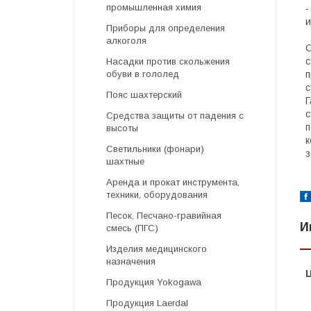
промышленная химия
-
и
Приборы для определения
алкоголя
О
с
Насадки против скольжения
обуви в гололед
п
с
Пояс шахтерский
Г
с
Средства защиты от падения с
п
высоты
к
Светильники (фонари)
з
шахтные
Аренда и прокат инструмента,
техники, оборудования
Песок, Песчано-гравийная
И
смесь (ПГС)
Изделия медицинского
назначения
Продукция Yokogawa
Продукция Laerdal