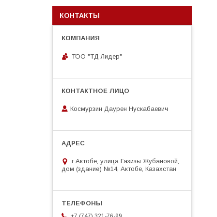
КОНТАКТЫ
ТОО "ТД Лидер"
Космурзин Даурен Нускабаевич
г.Актобе, улица Газизы Жубановой,
дом (здание) №14, Актобе, Казахстан
+7 (747) 321-76-99