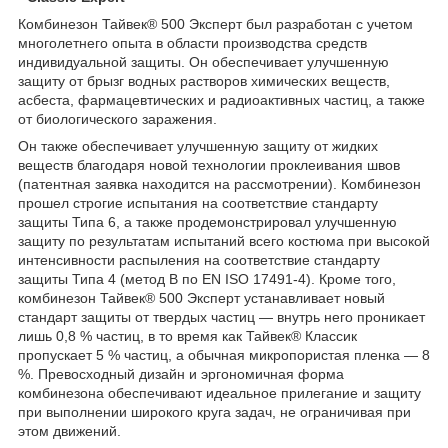
Комбинезон Тайвек® 500 Эксперт был разработан с учетом
многолетнего опыта в области производства средств
индивидуальной защиты. Он обеспечивает улучшенную
защиту от брызг водных растворов химических веществ,
асбеста, фармацевтических и радиоактивных частиц, а также
от биологического заражения.
Он также обеспечивает улучшенную защиту от жидких
веществ благодаря новой технологии проклеивания швов
(патентная заявка находится на рассмотрении). Комбинезон
прошел строгие испытания на соответствие стандарту
защиты Типа 6, а также продемонстрировал улучшенную
защиту по результатам испытаний всего костюма при высокой
интенсивности распыления на соответствие стандарту
защиты Типа 4 (метод B по EN ISO 17491-4). Кроме того,
комбинезон Тайвек® 500 Эксперт устанавливает новый
стандарт защиты от твердых частиц — внутрь него проникает
лишь 0,8 % частиц, в то время как Тайвек® Классик
пропускает 5 % частиц, а обычная микропористая пленка — 8
%. Превосходный дизайн и эргономичная форма
комбинезона обеспечивают идеальное прилегание и защиту
при выполнении широкого круга задач, не ограничивая при
этом движений.