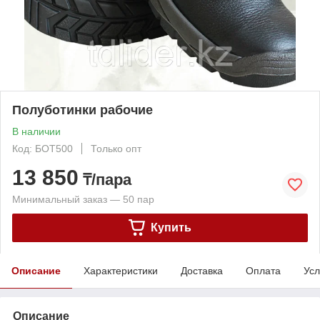
Полуботинки рабочие
В наличии
Код: БОТ500
Только опт
13 850
₸/пара
Минимальный заказ — 50 пар
Купить
Описание
Характеристики
Доставка
Оплата
Усл
Описание