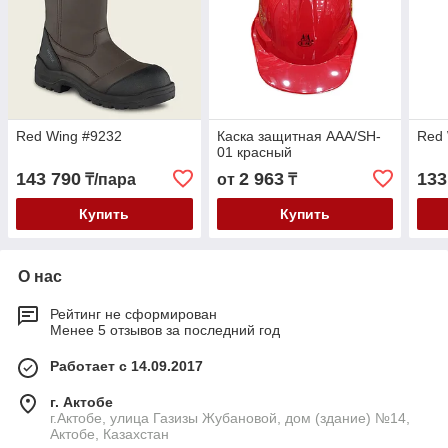
Red Wing #9232
Каска защитная AAA/SH-
Red 
01 красный
143 790
2 963
133
₸/пара
от
₸
Купить
Купить
О нас
Рейтинг не сформирован
Менее 5 отзывов за последний год
Работает с 14.09.2017
г. Актобе
г.Актобе, улица Газизы Жубановой, дом (здание) №14,
Актобе, Казахстан