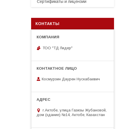
Сертификаты и лицензии
КОНТАКТЫ
ТОО "ТД Лидер"
Космурзин Даурен Нускабаевич
г.Актобе, улица Газизы Жубановой,
дом (здание) №14, Актобе, Казахстан