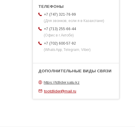
+7 (747) 321-76-99
(Для звонков, если я в Казахстане)
+7 (713) 255-66-44
(Офис в г.Актобе)
+7 (702) 600-57-92
(Whats App, Telegram, Viber)
https://tdlider.satu.kz
tootdlider@mail.ru