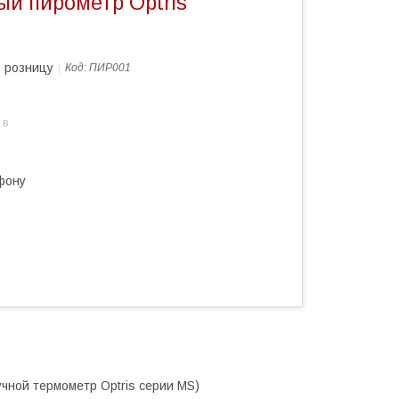
ый пирометр Optris
в розницу
Код:
ПИР001
 в
фону
чной термометр Optris серии MS)