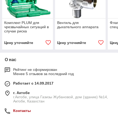
Комплект PLUM для
Вентиль для
Флаг
чрезвычайных ситуаций в
дыхательного аппарата
спец
случае риска
травматического и
химического повреждения
Цену уточняйте
Цену уточняйте
Цен
(4787)
О нас
Рейтинг не сформирован
Менее 5 отзывов за последний год
Работает с 14.09.2017
г. Актобе
г.Актобе, улица Газизы Жубановой, дом (здание) №14,
Актобе, Казахстан
Контакты