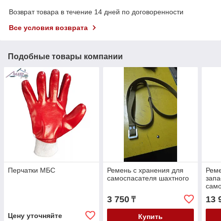
Возврат товара в течение 14 дней по договоренности
Все условия возврата
Подобные товары компании
Перчатки МБС
Ремень с хранения для
Рем
самоспасателя шахтного
запа
сам
3 750
13 
₸
Цену уточняйте
Купить