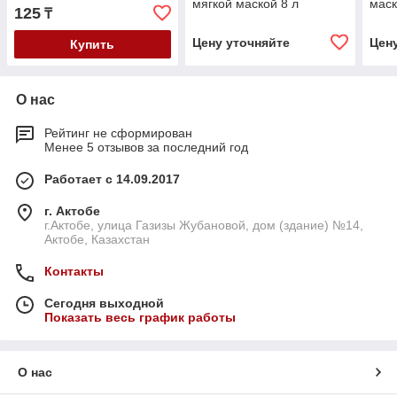
мягкой маской 8 л
маск
125
₸
Цену уточняйте
Цен
Купить
О нас
Рейтинг не сформирован
Менее 5 отзывов за последний год
Работает с 14.09.2017
г. Актобе
г.Актобе, улица Газизы Жубановой, дом (здание) №14,
Актобе, Казахстан
Контакты
Сегодня выходной
Показать весь график работы
О нас