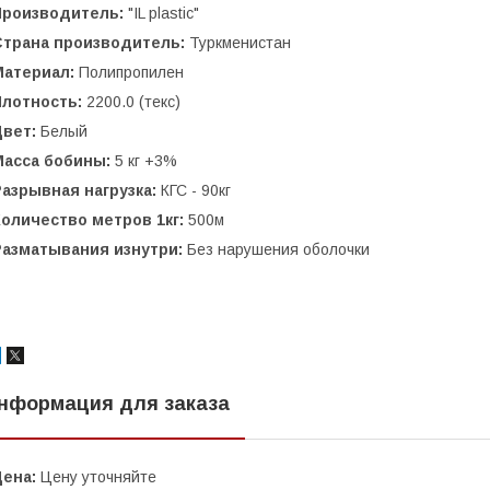
Производитель:
"IL plastic"
Страна производитель:
Туркменистан
Материал:
Полипропилен
Плотность:
2200.0 (текс)
Цвет:
Белый
Масса бобины:
5 кг +3%
азрывная нагрузка:
КГС - 90кг
Количество метров 1кг:
500м
Разматывания изнутри:
Без нарушения оболочки
нформация для заказа
Цена:
Цену уточняйте