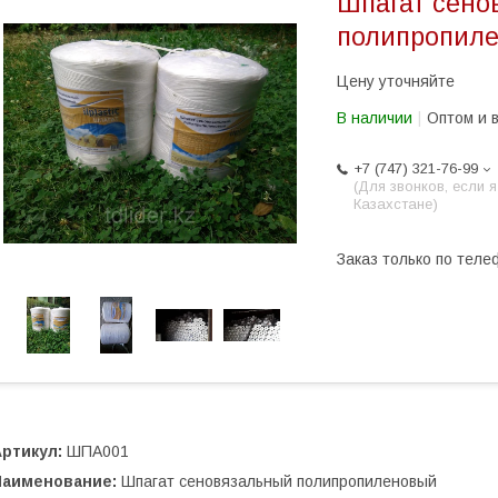
Шпагат сено
полипропил
Цену уточняйте
В наличии
Оптом и 
+7 (747) 321-76-99
(Для звонков, если я
Казахстане)
Заказ только по теле
ртикул:
ШПА001
Наименование:
Шпагат сеновязальный полипропиленовый