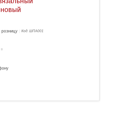
вязальный
еновый
в розницу
Код:
ШПА001
 в
фону