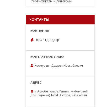
Сертификаты и лицензии
КОНТАКТЫ
ТОО "ТД Лидер"
Космурзин Даурен Нускабаевич
г.Актобе, улица Газизы Жубановой,
дом (здание) №14, Актобе, Казахстан