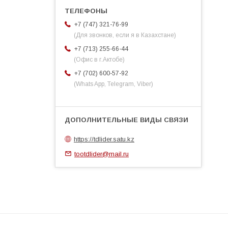
+7 (747) 321-76-99
(Для звонков, если я в Казахстане)
+7 (713) 255-66-44
(Офис в г.Актобе)
+7 (702) 600-57-92
(Whats App, Telegram, Viber)
https://tdlider.satu.kz
tootdlider@mail.ru