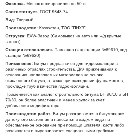
Фасовка:
Мешок полипропилен по 50 кг
Соответствует:
ГОСТ 9548-74
Вид:
Твердый
Производство:
Казахстан, ТОО "ПНХЗ"
Отгрузка:
EXW-Завод (Самовывоз на авто или ж/д крытые
вагоны)
Станция отправления:
Павлодар (код станции №69610, код
станции №69620)
Применение:
Битум предназначен для гидроизоляции в
различных отраслях строительства. Для приклеивания к
основанию наплавляемых материалов на оcнове
окисленного битума, а также при возведении фундаментов,
прокладке труб в качестве гидроизоляции.
Применяется как аналог строительного битума БН 90/10 и БН
70/30, он более эластичен и менее хрупок за счет
добавления модификатора.
Производство работ:
Битум разогревается в битумоварке
до текучего состояния и наносится в жидком виде на
обеспыленное основание при помощи шпателя, кисти либо
разливается и выравнивается специальными гребками