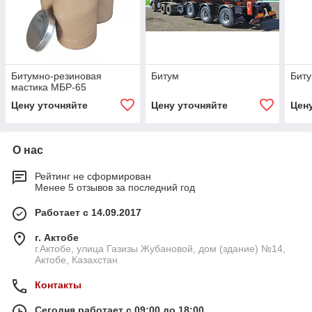
Битумно-резиновая
Битум
Биту
мастика МБР-65
Цену уточняйте
Цену уточняйте
Цен
О нас
Рейтинг не сформирован
Менее 5 отзывов за последний год
Работает с 14.09.2017
г. Актобе
г.Актобе, улица Газизы Жубановой, дом (здание) №14,
Актобе, Казахстан
Контакты
Сегодня работает с 09:00 до 18:00