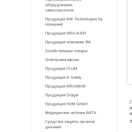
оборудование,
самоспасатели
Продукция BW Technologies by
Honeywell
Продукция MSA AUER
Продукция компании 3М
Хозяйственные товары
Электромегафоны
Продукция PLUM
Продукция B-Safety
Продукция KRUSMAN
Продукция Dräger
П
Продукция HUM GmbH
м
Медицинские аптечки ВИТА
м
Средства защиты органов
дыхания