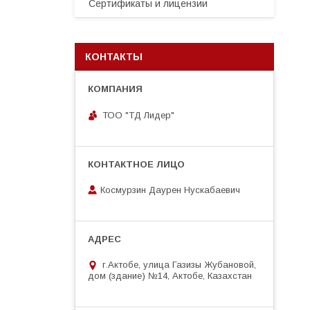
Сертификаты и лицензии
КОНТАКТЫ
ТОО "ТД Лидер"
Космурзин Даурен Нускабаевич
г.Актобе, улица Газизы Жубановой,
дом (здание) №14, Актобе, Казахстан