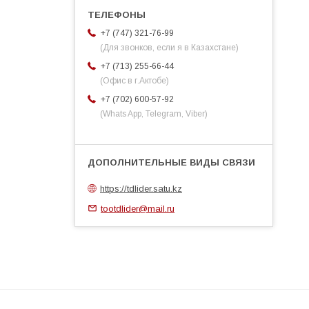
+7 (747) 321-76-99
(Для звонков, если я в Казахстане)
+7 (713) 255-66-44
(Офис в г.Актобе)
+7 (702) 600-57-92
(Whats App, Telegram, Viber)
https://tdlider.satu.kz
tootdlider@mail.ru